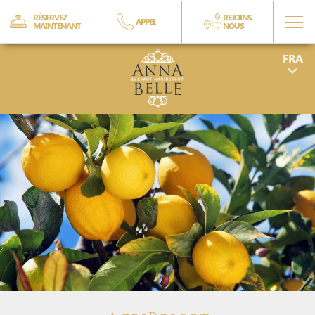
RÉSERVEZ
REJOINS
APPEL
MAINTENANT
NOUS
ENG
ITA