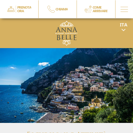
PRENOTA
COME
CHIAMA
ORA
ARRIVARE
ENG
FRA